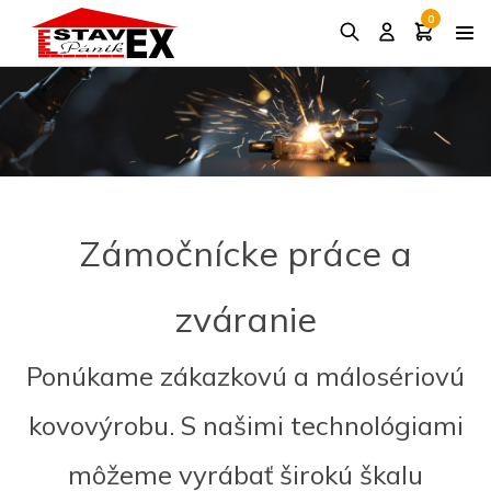
0
Zámočnícke práce a
zváranie
Ponúkame zákazkovú a málosériovú
kovovýrobu. S našimi technológiami
môžeme vyrábať širokú škalu