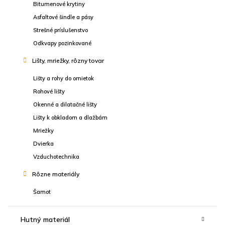
Bitumenové krytiny
Asfaltové šindle a pásy
Strešné príslušenstvo
Odkvapy pozinkované
Lišty, mriežky, rôzny tovar
Lišty a rohy do omietok
Rohové lišty
Okenné a dilatačné lišty
Lišty k obkladom a dlažbám
Mriežky
Dvierka
Vzduchotechnika
Rôzne materiály
Šamot
Hutný materiál