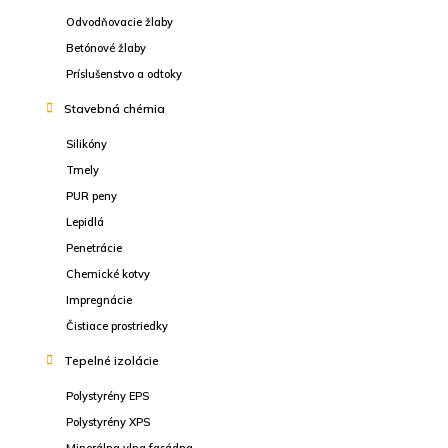
Odvodňovacie žlaby
Betónové žlaby
Príslušenstvo a odtoky
Stavebná chémia
Silikóny
Tmely
PUR peny
Lepidlá
Penetrácie
Chemické kotvy
Impregnácie
Čistiace prostriedky
Tepelné izolácie
Polystyrény EPS
Polystyrény XPS