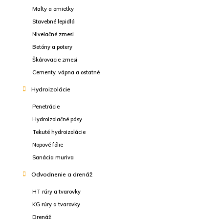
Malty a omietky
Stavebné lepidlá
Nivelačné zmesi
Betóny a potery
Škárovacie zmesi
Cementy, vápna a ostatné
Hydroizolácie
Penetrácie
Hydroizolačné pásy
Tekuté hydroizolácie
Nopové fólie
Sanácia muriva
Odvodnenie a drenáž
HT rúry a tvarovky
KG rúry a tvarovky
Drenáž