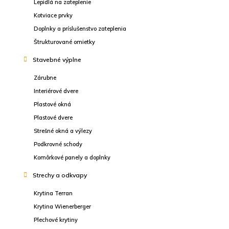
Lepidlá na zateplenie
Kotviace prvky
Doplnky a príslušenstvo zateplenia
Štrukturované omietky
Stavebné výplne
Zárubne
Interiérové dvere
Plastové okná
Plastové dvere
Strešné okná a výlezy
Podkrovné schody
Komôrkové panely a doplnky
Strechy a odkvapy
Krytina Terran
Krytina Wienerberger
Plechové krytiny