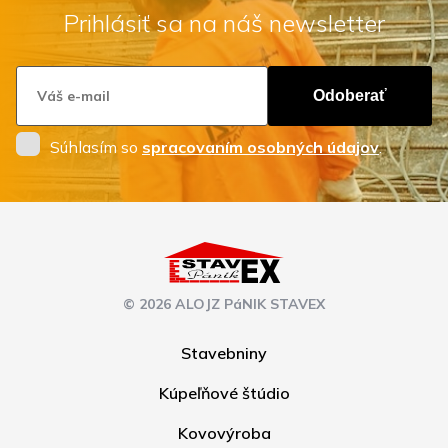
Prihlásiť sa na náš newsletter
Odoberať
Súhlasím so
spracovaním osobných údajov
.
© 2026 ALOJZ PáNIK STAVEX
Stavebniny
Kúpeľňové štúdio
Kovovýroba