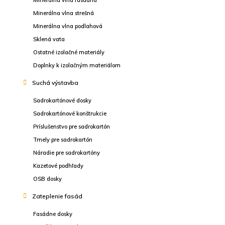
Minerálna vlna fasádna
Minerálna vlna strešná
Minerálna vlna podlahová
Sklená vata
Ostatné izolačné materiály
Doplnky k izolačným materiálom
Suchá výstavba
Sadrokartónové dosky
Sadrokartónové konštrukcie
Príslušenstvo pre sadrokartón
Tmely pre sadrokartón
Náradie pre sadrokartóny
Kazetové podhľady
OSB dosky
Zateplenie fasád
Fasádne dosky