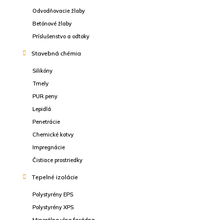
Odvodňovacie žlaby
Betónové žlaby
Príslušenstvo a odtoky
Stavebná chémia
Silikóny
Tmely
PUR peny
Lepidlá
Penetrácie
Chemické kotvy
Impregnácie
Čistiace prostriedky
Tepelné izolácie
Polystyrény EPS
Polystyrény XPS