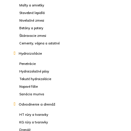
Malty a omietky
Stavebné lepidlá
Nivelačné zmesi
Betóny a potery
Škárovacie zmesi
Cementy, vápna a ostatné
Hydroizolácie
Penetrácie
Hydroizolačné pásy
Tekuté hydroizolácie
Nopové fólie
Sanácia muriva
Odvodnenie a drenáž
HT rúry a tvarovky
KG rúry a tvarovky
Drenáž