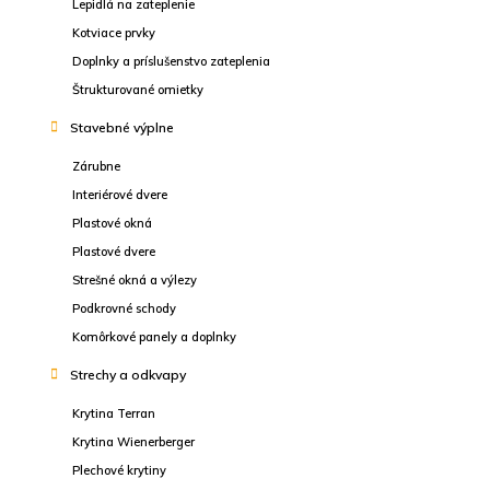
Lepidlá na zateplenie
Kotviace prvky
Doplnky a príslušenstvo zateplenia
Štrukturované omietky
Stavebné výplne
Zárubne
Interiérové dvere
Plastové okná
Plastové dvere
Strešné okná a výlezy
Podkrovné schody
Komôrkové panely a doplnky
Strechy a odkvapy
Krytina Terran
Krytina Wienerberger
Plechové krytiny