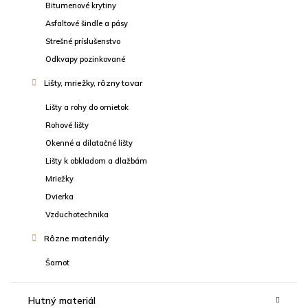
Bitumenové krytiny
Asfaltové šindle a pásy
Strešné príslušenstvo
Odkvapy pozinkované
Lišty, mriežky, rôzny tovar
Lišty a rohy do omietok
Rohové lišty
Okenné a dilatačné lišty
Lišty k obkladom a dlažbám
Mriežky
Dvierka
Vzduchotechnika
Rôzne materiály
Šamot
Hutný materiál