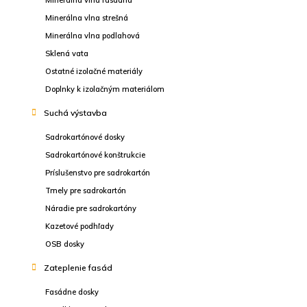
Minerálna vlna fasádna
Minerálna vlna strešná
Minerálna vlna podlahová
Sklená vata
Ostatné izolačné materiály
Doplnky k izolačným materiálom
Suchá výstavba
Sadrokartónové dosky
Sadrokartónové konštrukcie
Príslušenstvo pre sadrokartón
Tmely pre sadrokartón
Náradie pre sadrokartóny
Kazetové podhľady
OSB dosky
Zateplenie fasád
Fasádne dosky