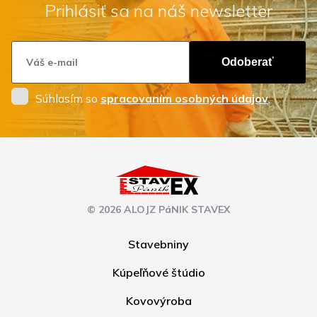
Prihlásiť sa na náš newsletter
Odoberať
Súhlasím so
spracovaním osobných údajov
.
© 2026 ALOJZ PáNIK STAVEX
Stavebniny
Kúpeľňové štúdio
Kovovýroba