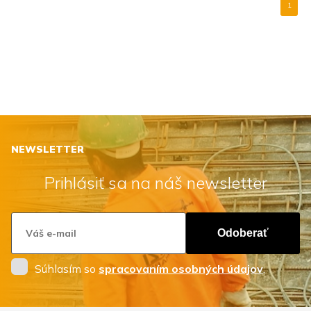
1
NEWSLETTER
Prihlásiť sa na náš newsletter
Odoberať
Súhlasím so
spracovaním osobných údajov
.