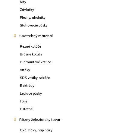
Nity
Závlačky
Plechy, uholníky
Sťahovacie pásky
Spotrebný materiál
Rezné kotúče
Brúsne kotúče
Diamantové kotúče
Vrtáky
SDS vrtáky, sekáče
Elektródy
Lepiace pásky
Fólie
Ostatné
Rôzny železiarsky tovar
Oká, háky, napináky