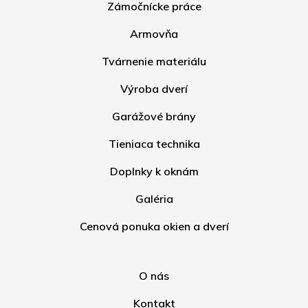
Zámočnícke práce
Armovňa
Tvárnenie materiálu
Výroba dverí
Garážové brány
Tieniaca technika
Doplnky k oknám
Galéria
Cenová ponuka okien a dverí
O nás
Kontakt