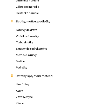
Dielenské náradie
Záhradné náradie
Elektrické náradie
Skrutky, matice, podložky
Skrutky do dreva
Vrtáčikové skrutky
Turbo skrutky
Skrutky do sadrokartónu
Metrické skrutky
Matice
Podložky
Ostatný spojovací materiál
Hmoždiny
Kotvy
Závitové tyče
Klince