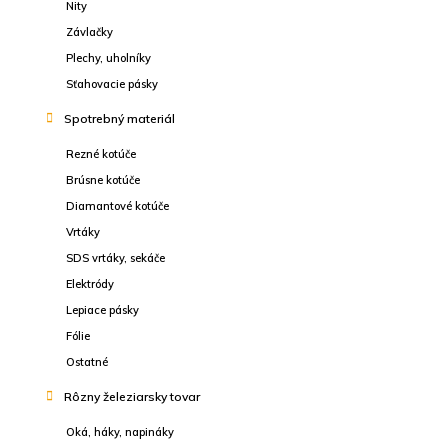
Nity
Závlačky
Plechy, uholníky
Sťahovacie pásky
Spotrebný materiál
Rezné kotúče
Brúsne kotúče
Diamantové kotúče
Vrtáky
SDS vrtáky, sekáče
Elektródy
Lepiace pásky
Fólie
Ostatné
Rôzny železiarsky tovar
Oká, háky, napináky