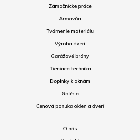
Zámočnícke práce
Armovňa
Tvárnenie materiálu
Výroba dverí
Garážové brány
Tieniaca technika
Doplnky k oknám
Galéria
Cenová ponuka okien a dverí
O nás