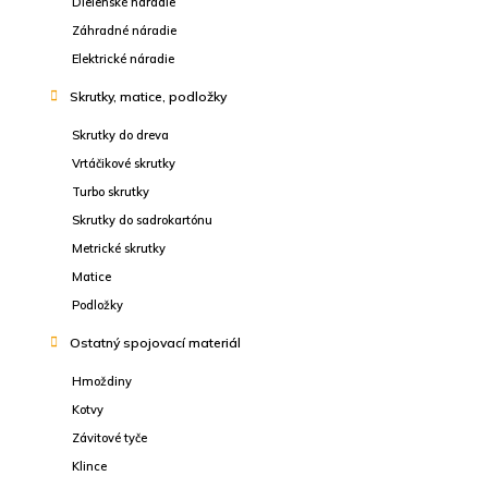
Dielenské náradie
Záhradné náradie
Elektrické náradie
Skrutky, matice, podložky
Skrutky do dreva
Vrtáčikové skrutky
Turbo skrutky
Skrutky do sadrokartónu
Metrické skrutky
Matice
Podložky
Ostatný spojovací materiál
Hmoždiny
Kotvy
Závitové tyče
Klince