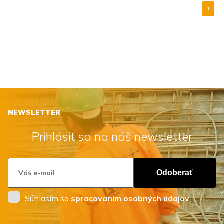
1
NEWSLETTER
Prihlásiť sa na náš newsletter
Odoberať
Súhlasím so
spracovaním osobných údajov
.