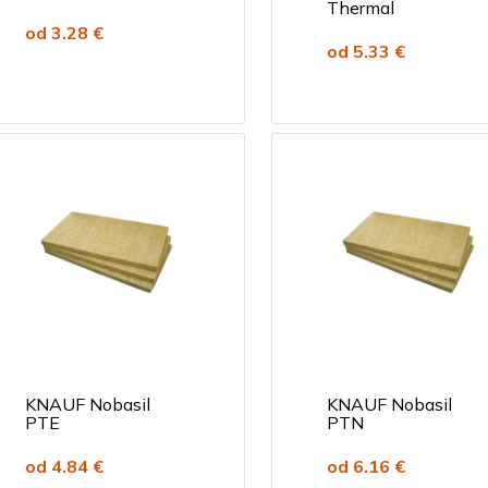
Thermal
od 3.28 €
od 5.33 €
KNAUF Nobasil
KNAUF Nobasil
PTE
PTN
od 4.84 €
od 6.16 €