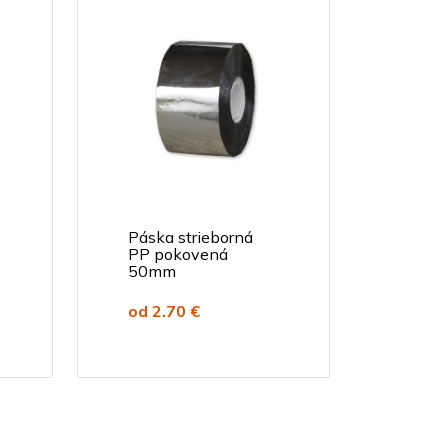
Páska strieborná
PP pokovená
50mm
od 2.70 €