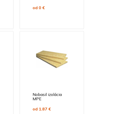
od 0 €
Nobasil izolácia
MPE
od 1.87 €