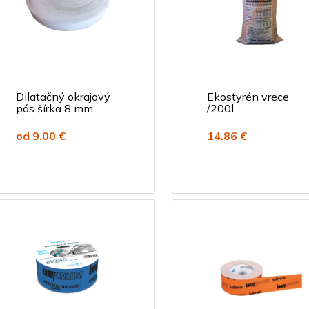
Dilatačný okrajový
Ekostyrén vrece
pás šírka 8 mm
/200l
od 9.00 €
14.86 €