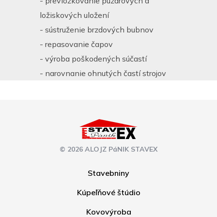
- prevložkovanie púzdrových a
ložiskových uložení
- sústruženie brzdových bubnov
- repasovanie čapov
- výroba poškodených súčastí
- narovnanie ohnutých častí strojov
© 2026 ALOJZ PáNIK STAVEX
Stavebniny
Kúpeľňové štúdio
Kovovýroba