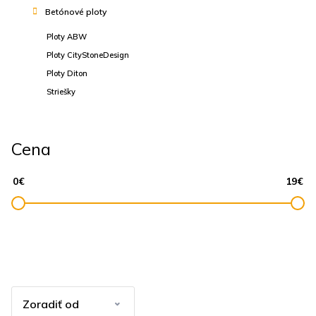
Betónové ploty
Ploty ABW
Ploty CityStoneDesign
Ploty Diton
Striešky
Cena