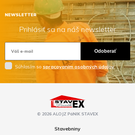
NEWSLETTER
Prihlásiť sa na náš newsletter
Odoberať
Súhlasím so
spracovaním osobných údajov
.
© 2026 ALOJZ PáNIK STAVEX
Stavebniny