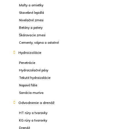
Malty a omietky
Stavebné lepidlá
Nivelačné zmesi
Betóny a potery
Škárovacie zmesi
Cementy, vápna a ostatné
Hydroizolácie
Penetrácie
Hydroizolačné pásy
Tekuté hydroizolácie
Nopové fólie
Sanácia muriva
Odvodnenie a drenáž
HT rúry a tvarovky
KG rúry a tvarovky
Drenáž