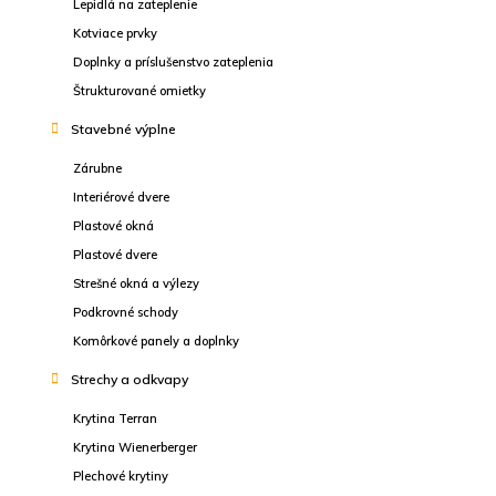
Lepidlá na zateplenie
Kotviace prvky
Doplnky a príslušenstvo zateplenia
Štrukturované omietky
Stavebné výplne
Zárubne
Interiérové dvere
Plastové okná
Plastové dvere
Strešné okná a výlezy
Podkrovné schody
Komôrkové panely a doplnky
Strechy a odkvapy
Krytina Terran
Krytina Wienerberger
Plechové krytiny