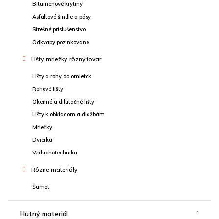
Bitumenové krytiny
Asfaltové šindle a pásy
Strešné príslušenstvo
Odkvapy pozinkované
Lišty, mriežky, rôzny tovar
Lišty a rohy do omietok
Rohové lišty
Okenné a dilatačné lišty
Lišty k obkladom a dlažbám
Mriežky
Dvierka
Vzduchotechnika
Rôzne materiály
Šamot
Hutný materiál