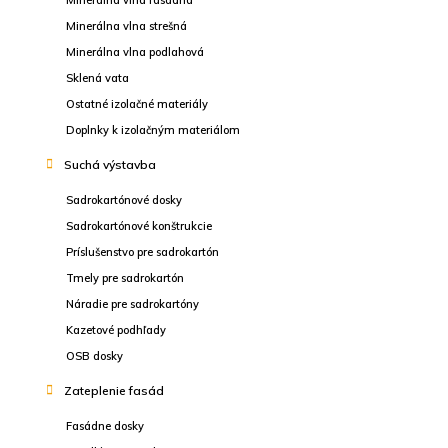
Minerálna vlna fasádna
Minerálna vlna strešná
Minerálna vlna podlahová
Sklená vata
Ostatné izolačné materiály
Doplnky k izolačným materiálom
Suchá výstavba
Sadrokartónové dosky
Sadrokartónové konštrukcie
Príslušenstvo pre sadrokartón
Tmely pre sadrokartón
Náradie pre sadrokartóny
Kazetové podhľady
OSB dosky
Zateplenie fasád
Fasádne dosky