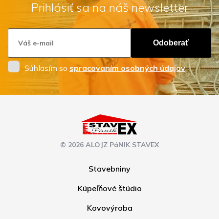
Prihlásiť sa na náš newsletter
Odoberať
Súhlasím so
spracovaním osobných údajov
.
© 2026 ALOJZ PáNIK STAVEX
Stavebniny
Kúpeľňové štúdio
Kovovýroba