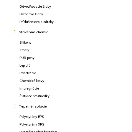
Odvodňovacie žlaby
Betónové žlaby
Príslušenstvo a odtoky
Stavebná chémia
Silikóny
Tmely
PUR peny
Lepidlá
Penetrácie
Chemické kotvy
Impregnácie
Čistiace prostriedky
Tepelné izolácie
Polystyrény EPS
Polystyrény XPS