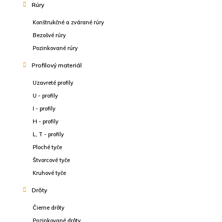
Rúry
Konštrukčné a zvárané rúry
Bezošvé rúry
Pozinkované rúry
Profilový materiál
Uzavreté profily
U - profily
I - profily
H - profily
L, T - profily
Ploché tyče
Štvorcové tyče
Kruhové tyče
Drôty
Čierne drôty
Pozinkované drôty