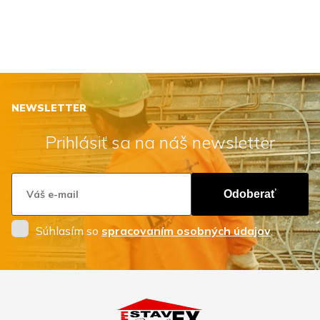
NEWSLETTER
Prihlásiť sa na náš newsletter
Odoberať
Súhlasím so
spracovaním osobných údajov
.