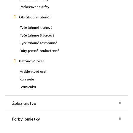
Poplastované drôty
Obrábací materiál
Tyče ťahané kruhové
Tyče ťahané štvorcové
Tyče ťahané šesťhranné
Rúry presné, hrubostenné
Betónová oceľ
Hrebienková oceľ
Kari siete
Strmienka
Železiarstvo
Farby, omietky