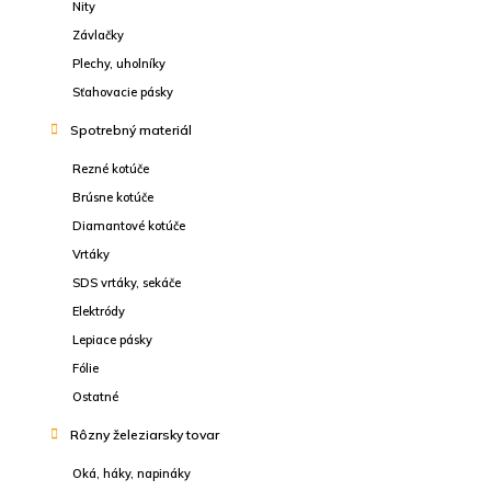
Nity
Závlačky
Plechy, uholníky
Sťahovacie pásky
Spotrebný materiál
Rezné kotúče
Brúsne kotúče
Diamantové kotúče
Vrtáky
SDS vrtáky, sekáče
Elektródy
Lepiace pásky
Fólie
Ostatné
Rôzny železiarsky tovar
Oká, háky, napináky