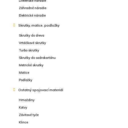
Dielenské náradie
Záhradné náradie
Elektrické náradie
Skrutky, matice, podložky
Skrutky do dreva
Vrtáčikové skrutky
Turbo skrutky
Skrutky do sadrokartónu
Metrické skrutky
Matice
Podložky
Ostatný spojovací materiál
Hmoždiny
Kotvy
Závitové tyče
Klince