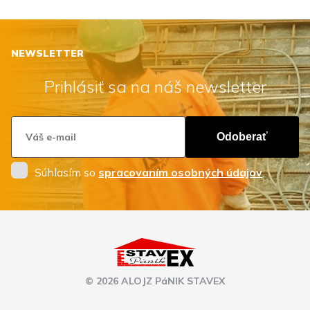
NEWSLETTER
Prihlásiť sa na náš newsletter
Odoberať
Súhlasím so
spracovaním osobných údajov
.
© 2026 ALOJZ PáNIK STAVEX