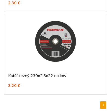
2.30 €
Kotúč rezný 230x2,5x22 na kov
3.20 €
1