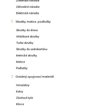
Dielenské náradie
Záhradné náradie
Elektrické náradie
Skrutky, matice, podložky
Skrutky do dreva
Vrtáčikové skrutky
Turbo skrutky
Skrutky do sadrokartónu
Metrické skrutky
Matice
Podložky
Ostatný spojovací materiál
Hmoždiny
Kotvy
Závitové tyče
Klince