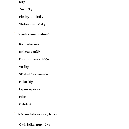
Nity
Závlačky
Plechy, uholníky
Sťahovacie pásky
Spotrebný materiál
Rezné kotúče
Brúsne kotúče
Diamantové kotúče
Vrtáky
SDS vrtáky, sekáče
Elektródy
Lepiace pásky
Fólie
Ostatné
Rôzny železiarsky tovar
Oká, háky, napináky