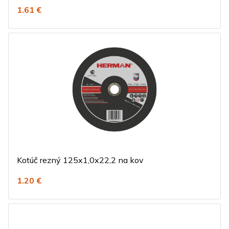
1.61 €
Kotúč rezný 125x1,0x22,2 na kov
1.20 €