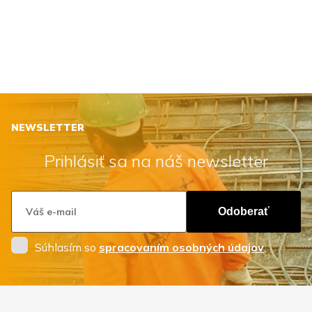
NEWSLETTER
Prihlásiť sa na náš newsletter
Odoberať
Súhlasím so
spracovaním osobných údajov
.