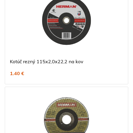
Kotúč rezný 115x2,0x22,2 na kov
1.40 €