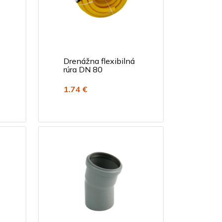
Drenážna flexibilná
rúra DN 80
1.74 €