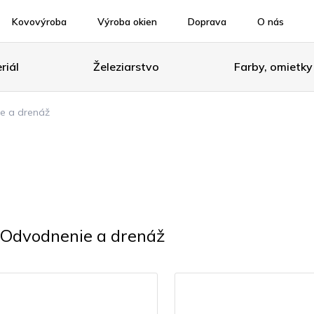
Kovovýroba
Výroba okien
Doprava
O nás
riál
Železiarstvo
Farby, omietky
e a drenáž
Odvodnenie a drenáž