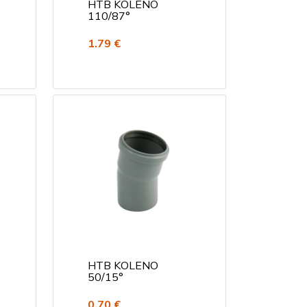
HTB KOLENO
110/87°
1.79 €
HTB KOLENO
50/15°
0.70 €