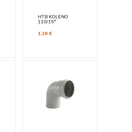
HTB KOLENO
110/15°
1.38 €