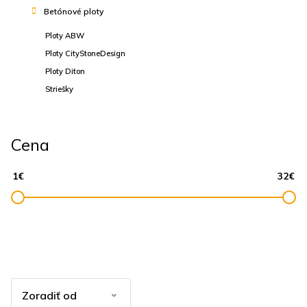
Betónové ploty
Ploty ABW
Ploty CityStoneDesign
Ploty Diton
Striešky
Cena