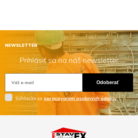
NEWSLETTER
Prihlásiť sa na náš newsletter
Odoberať
Súhlasím so
spracovaním osobných údajov
.