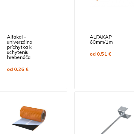
Alfakal -
ALFAKAP
univerzálna
60mm/1m
príchytka k
uchyteniu
od 0.51 €
hrebenáča
od 0.26 €