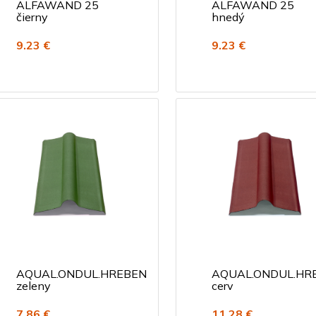
ALFAWAND 25
ALFAWAND 25
čierny
hnedý
9.23 €
9.23 €
AQUAL.ONDUL.HREBEN
AQUAL.ONDUL.HR
zeleny
cerv
7.86 €
11.28 €