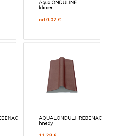
Aqua ONDULINE
kliniec
od 0.07 €
EBENAC
AQUAL.ONDUL.HREBENAC
hnedy
11.28 €