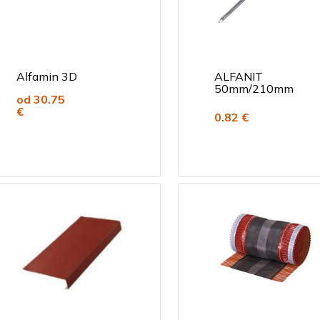
Alfamin 3D
ALFANIT
50mm/210mm
od 30.75
€
0.82 €